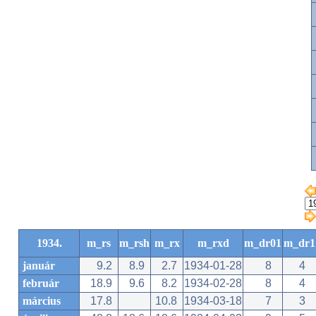
1934.
m_rs
m_rsh
m_rx
m_rxd
m_dr01
m_dr1
január
9.2
8.9
2.7
1934-01-28
8
4
február
18.9
9.6
8.2
1934-02-28
8
4
március
17.8
10.8
1934-03-18
7
3