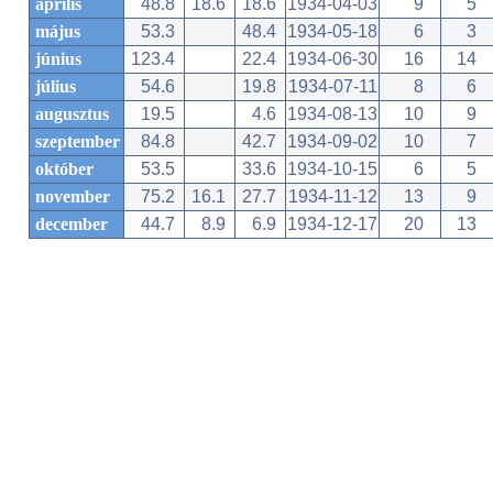
április
48.8
18.6
18.6
1934-04-03
9
5
május
53.3
48.4
1934-05-18
6
3
június
123.4
22.4
1934-06-30
16
14
július
54.6
19.8
1934-07-11
8
6
augusztus
19.5
4.6
1934-08-13
10
9
szeptember
84.8
42.7
1934-09-02
10
7
október
53.5
33.6
1934-10-15
6
5
november
75.2
16.1
27.7
1934-11-12
13
9
december
44.7
8.9
6.9
1934-12-17
20
13