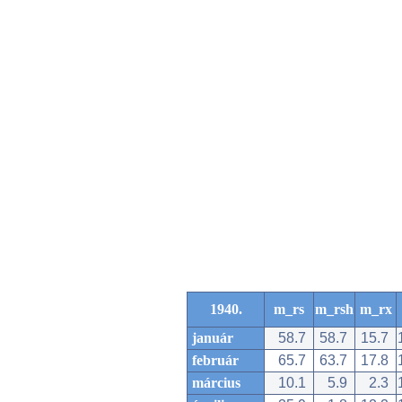
1940.
m_rs
m_rsh
m_rx
január
58.7
58.7
15.7
február
65.7
63.7
17.8
március
10.1
5.9
2.3