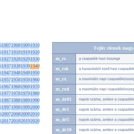
6
1907
1908
1909
1910
Fejléc elemek magy
6
1917
1918
1919
1920
m_rs
6
1927
1928
1929
1930
a csapadék havi összege
6
1937
1938
1939
1940
m_rsh
a havazásból esett havi csapadé
6
1947
1948
1949
1950
m_rx
6
1957
1958
1959
1960
a maximális napi csapadékössze
6
1967
1968
1969
1970
m_rxd
a maximális napi csapadékössze
6
1977
1978
1979
1980
m_dr01
napok száma, amikor a csapadék
6
1987
1988
1989
1990
6
1997
1998
1999
2000
m_dr1
napok száma, amikor a csapadék
6
2007
2008
2009
2010
m_dr5
napok száma, amikor a csapadék
6
2017
2018
2019
2020
m_dr10
napok száma, amikor a csapadé