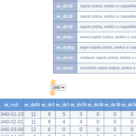
m_dr20
napok száma, amikor a csapadé
m_dr30
napok száma, amikor a csapadé
m_dr50
napok száma, amikor a csapadé
m_drho
havas napok száma, amikor a csap
m_drjeg
jeges napok száma, amikor a csap
m_drziv
zivataros napok száma, amikor a 
m_dron
ónosesős napok száma, amikor a 
m_rxd
m_dr01
m_dr1
m_dr5
m_dr10
m_dr20
m_dr30
m_dr5
1940-01-23
11
9
5
3
0
0
0
1940-02-01
11
9
4
4
0
0
0
1940-03-09
12
6
0
0
0
0
0