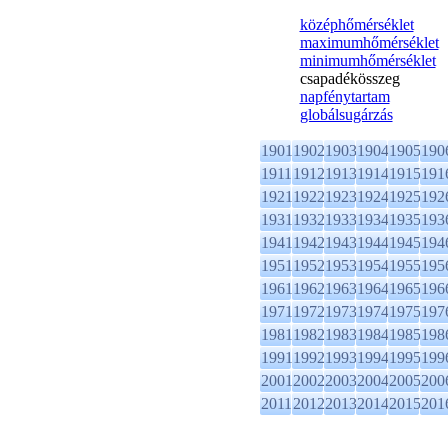
középhőmérséklet
maximumhőmérséklet
minimumhőmérséklet
csapadékösszeg
napfénytartam
globálsugárzás
1901
1902
1903
1904
1905
190
1911
1912
1913
1914
1915
191
1921
1922
1923
1924
1925
192
1931
1932
1933
1934
1935
193
1941
1942
1943
1944
1945
194
1951
1952
1953
1954
1955
195
1961
1962
1963
1964
1965
196
1971
1972
1973
1974
1975
197
1981
1982
1983
1984
1985
198
1991
1992
1993
1994
1995
199
2001
2002
2003
2004
2005
200
2011
2012
2013
2014
2015
201