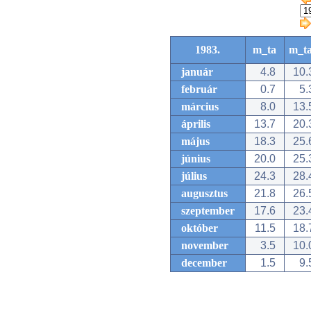
1983.
m_ta
m_t
január
4.8
10.
február
0.7
5.
március
8.0
13.
április
13.7
20.
május
18.3
25.
június
20.0
25.
július
24.3
28.
augusztus
21.8
26.
szeptember
17.6
23.
október
11.5
18.
november
3.5
10.
december
1.5
9.