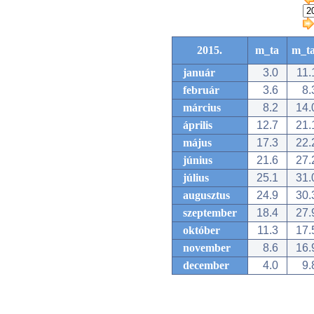
2015.
m_ta
m_t
január
3.0
11.
február
3.6
8.
március
8.2
14.
április
12.7
21.
május
17.3
22.
június
21.6
27.
július
25.1
31.
augusztus
24.9
30.
szeptember
18.4
27.
október
11.3
17.
november
8.6
16.
december
4.0
9.