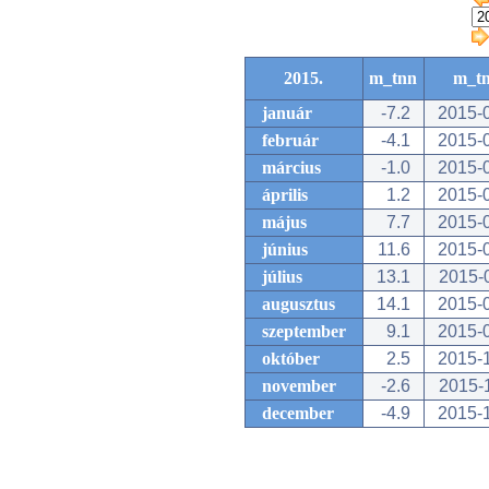
2015.
m_tnn
m_t
január
-7.2
2015-
február
-4.1
2015-
március
-1.0
2015-
április
1.2
2015-
május
7.7
2015-
június
11.6
2015-
július
13.1
2015-
augusztus
14.1
2015-
szeptember
9.1
2015-
október
2.5
2015-
november
-2.6
2015-
december
-4.9
2015-