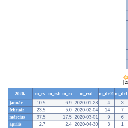
2020.
m_rs
m_rsh
m_rx
m_rxd
m_dr01
m_dr1
január
10.5
6.9
2020-01-28
4
3
február
23.5
5.0
2020-02-04
14
7
március
37.5
17.5
2020-03-01
9
6
április
2.7
2.4
2020-04-30
3
1