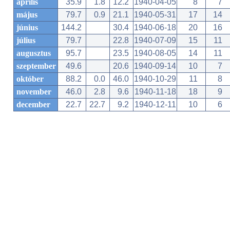
április
35.9
1.8
12.2
1940-04-05
8
7
május
79.7
0.9
21.1
1940-05-31
17
14
június
144.2
30.4
1940-06-18
20
16
július
79.7
22.8
1940-07-09
15
11
augusztus
95.7
23.5
1940-08-05
14
11
szeptember
49.6
20.6
1940-09-14
10
7
október
88.2
0.0
46.0
1940-10-29
11
8
november
46.0
2.8
9.6
1940-11-18
18
9
december
22.7
22.7
9.2
1940-12-11
10
6