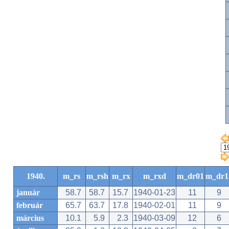
1940.
m_rs
m_rsh
m_rx
m_rxd
m_dr01
m_dr1
január
58.7
58.7
15.7
1940-01-23
11
9
február
65.7
63.7
17.8
1940-02-01
11
9
március
10.1
5.9
2.3
1940-03-09
12
6