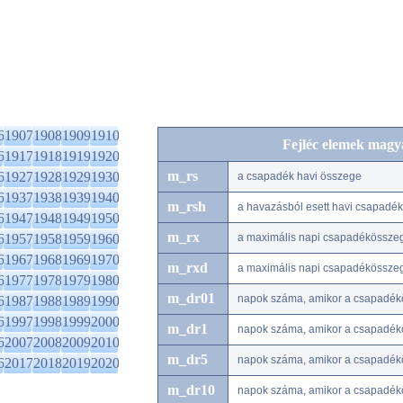
6
1907
1908
1909
1910
Fejléc elemek magy
6
1917
1918
1919
1920
m_rs
6
1927
1928
1929
1930
a csapadék havi összege
6
1937
1938
1939
1940
m_rsh
a havazásból esett havi csapadé
6
1947
1948
1949
1950
m_rx
6
1957
1958
1959
1960
a maximális napi csapadékössze
6
1967
1968
1969
1970
m_rxd
a maximális napi csapadékössze
6
1977
1978
1979
1980
m_dr01
napok száma, amikor a csapadék
6
1987
1988
1989
1990
6
1997
1998
1999
2000
m_dr1
napok száma, amikor a csapadék
6
2007
2008
2009
2010
m_dr5
napok száma, amikor a csapadék
6
2017
2018
2019
2020
m_dr10
napok száma, amikor a csapadé