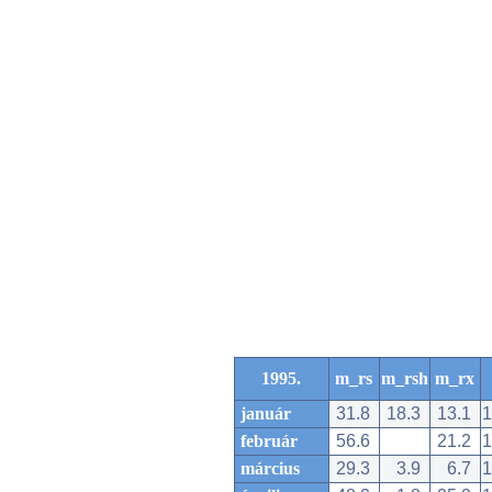
1995.
m_rs
m_rsh
m_rx
január
31.8
18.3
13.1
1
február
56.6
21.2
1
március
29.3
3.9
6.7
1