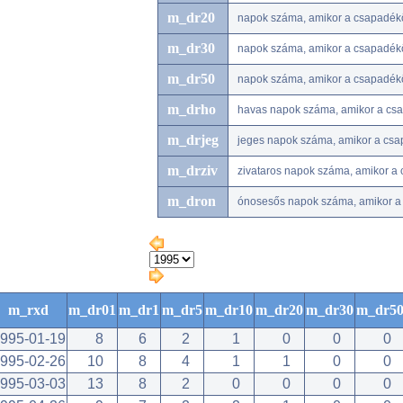
m_dr20
napok száma, amikor a csapadé
m_dr30
napok száma, amikor a csapadé
m_dr50
napok száma, amikor a csapadé
m_drho
havas napok száma, amikor a csap
m_drjeg
jeges napok száma, amikor a csap
m_drziv
zivataros napok száma, amikor a 
m_dron
ónosesős napok száma, amikor a 
m_rxd
m_dr01
m_dr1
m_dr5
m_dr10
m_dr20
m_dr30
m_dr5
995-01-19
8
6
2
1
0
0
0
995-02-26
10
8
4
1
1
0
0
995-03-03
13
8
2
0
0
0
0