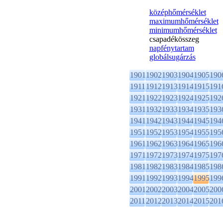
középhőmérséklet
maximumhőmérséklet
minimumhőmérséklet
csapadékösszeg
napfénytartam
globálsugárzás
1901
1902
1903
1904
1905
190
1911
1912
1913
1914
1915
191
1921
1922
1923
1924
1925
192
1931
1932
1933
1934
1935
193
1941
1942
1943
1944
1945
194
1951
1952
1953
1954
1955
195
1961
1962
1963
1964
1965
196
1971
1972
1973
1974
1975
197
1981
1982
1983
1984
1985
198
1991
1992
1993
1994
1995
199
2001
2002
2003
2004
2005
200
2011
2012
2013
2014
2015
201