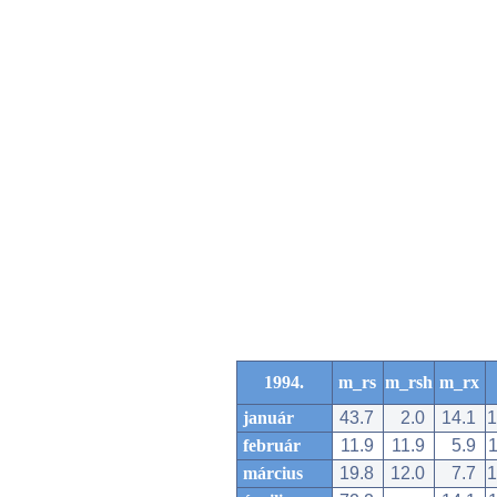
1994.
m_rs
m_rsh
m_rx
január
43.7
2.0
14.1
1
február
11.9
11.9
5.9
1
március
19.8
12.0
7.7
1