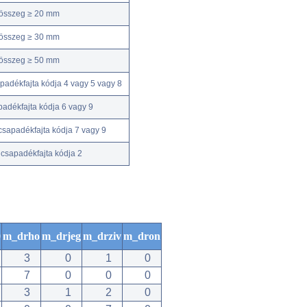
kösszeg ≥ 20 mm
kösszeg ≥ 30 mm
kösszeg ≥ 50 mm
adékfajta kódja 4 vagy 5 vagy 8
adékfajta kódja 6 vagy 9
csapadékfajta kódja 7 vagy 9
csapadékfajta kódja 2
0
m_drho
m_drjeg
m_drziv
m_dron
3
0
1
0
7
0
0
0
3
1
2
0