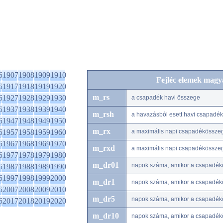
6
1907
1908
1909
1910
Fejléc elemek magy
6
1917
1918
1919
1920
m_rs
6
1927
1928
1929
1930
a csapadék havi összege
6
1937
1938
1939
1940
m_rsh
a havazásból esett havi csapadé
6
1947
1948
1949
1950
m_rx
6
1957
1958
1959
1960
a maximális napi csapadékössze
6
1967
1968
1969
1970
m_rxd
a maximális napi csapadékössze
6
1977
1978
1979
1980
m_dr01
napok száma, amikor a csapadék
6
1987
1988
1989
1990
6
1997
1998
1999
2000
m_dr1
napok száma, amikor a csapadék
6
2007
2008
2009
2010
m_dr5
napok száma, amikor a csapadék
6
2017
2018
2019
2020
m_dr10
napok száma, amikor a csapadé