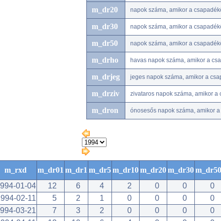
m_dr20
napok száma, amikor a csapadé
m_dr30
napok száma, amikor a csapadé
m_dr50
napok száma, amikor a csapadé
m_drho
havas napok száma, amikor a csap
m_drjeg
jeges napok száma, amikor a csap
m_drziv
zivataros napok száma, amikor a 
m_dron
ónosesős napok száma, amikor a 
m_rxd
m_dr01
m_dr1
m_dr5
m_dr10
m_dr20
m_dr30
m_dr5
994-01-04
12
6
4
2
0
0
0
994-02-11
5
2
1
0
0
0
0
994-03-21
7
3
2
0
0
0
0