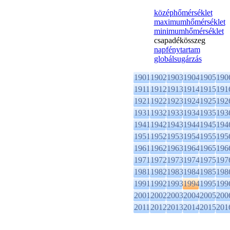
középhőmérséklet
maximumhőmérséklet
minimumhőmérséklet
csapadékösszeg
napfénytartam
globálsugárzás
1901
1902
1903
1904
1905
190
1911
1912
1913
1914
1915
191
1921
1922
1923
1924
1925
192
1931
1932
1933
1934
1935
193
1941
1942
1943
1944
1945
194
1951
1952
1953
1954
1955
195
1961
1962
1963
1964
1965
196
1971
1972
1973
1974
1975
197
1981
1982
1983
1984
1985
198
1991
1992
1993
1994
1995
199
2001
2002
2003
2004
2005
200
2011
2012
2013
2014
2015
201