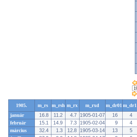
1905.
m_rs
m_rsh
m_rx
m_rxd
m_dr01
m_dr1
január
16.8
11.2
4.7
1905-01-07
16
4
február
15.1
14.9
7.3
1905-02-04
9
4
március
32.4
1.3
12.8
1905-03-14
13
5