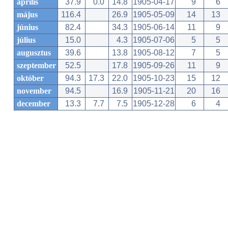
április
37.9
0.0
14.8
1905-04-17
9
6
május
116.4
26.9
1905-05-09
14
13
június
82.4
34.3
1905-06-14
11
9
július
15.0
4.3
1905-07-06
5
5
augusztus
39.6
13.8
1905-08-12
7
5
szeptember
52.5
17.8
1905-09-26
11
9
október
94.3
17.3
22.0
1905-10-23
15
12
november
94.5
16.9
1905-11-21
20
16
december
13.3
7.7
7.5
1905-12-28
6
4