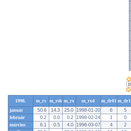
1998.
m_rs
m_rsh
m_rx
m_rxd
m_dr01
m_dr1
január
50.6
14.3
25.0
1998-01-20
6
5
február
0.2
0.0
0.2
1998-02-24
1
0
március
6.1
0.5
4.0
1998-03-07
4
2