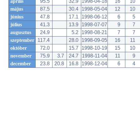
április
95.5
32.9
1998-04-18
16
10
május
87.5
30.4
1998-05-04
12
10
június
47.8
17.1
1998-06-12
6
5
július
41.3
13.9
1998-07-07
9
7
augusztus
24.9
5.2
1998-08-21
7
7
szeptember
117.4
28.0
1998-09-05
16
11
október
72.0
15.7
1998-10-19
15
10
november
75.9
3.7
24.7
1998-11-04
11
9
december
23.8
20.8
16.8
1998-12-04
6
4