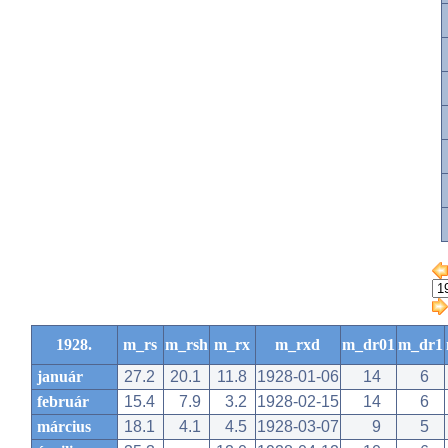
1928.
m_rs
m_rsh
m_rx
m_rxd
m_dr01
m_dr1
január
27.2
20.1
11.8
1928-01-06
14
6
február
15.4
7.9
3.2
1928-02-15
14
6
március
18.1
4.1
4.5
1928-03-07
9
5