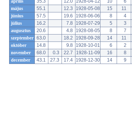
április
35.3
12.0
1928-04-12
10
6
május
55.1
12.3
1928-05-08
15
11
június
57.5
19.6
1928-06-06
8
4
július
16.2
7.8
1928-07-29
5
3
augusztus
20.6
4.8
1928-08-05
8
7
szeptember
63.0
18.2
1928-09-28
14
11
október
14.8
9.8
1928-10-01
6
2
november
68.0
0.3
22.7
1928-11-09
16
8
december
43.1
27.3
17.4
1928-12-30
14
9