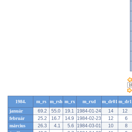
1984.
m_rs
m_rsh
m_rx
m_rxd
m_dr01
m_dr1
január
69.2
55.0
19.1
1984-01-24
14
12
február
25.2
16.7
14.9
1984-02-23
12
6
március
26.3
4.1
5.6
1984-03-01
10
8