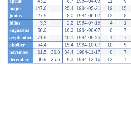
április
43.2
8.7
1984-04-03
11
9
május
147.6
25.4
1984-05-21
19
15
június
27.9
8.0
1984-06-07
12
8
július
3.3
2.2
1984-07-15
4
1
augusztus
58.0
16.3
1984-08-07
8
7
szeptember
71.9
40.1
1984-09-25
11
7
október
54.4
15.4
1984-10-07
10
5
november
61.5
36.8
34.4
1984-11-17
8
7
december
30.9
25.6
9.3
1984-12-16
12
7