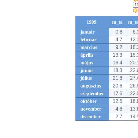
1989.
m_ta
m_t
január
0.6
6.
február
4.7
12.
március
9.2
18.
április
13.3
18.
május
16.4
20.
június
18.3
22.
július
21.8
27.
augusztus
20.6
26.
szeptember
17.6
22.
október
12.5
16.
november
4.6
13.
december
2.7
14.