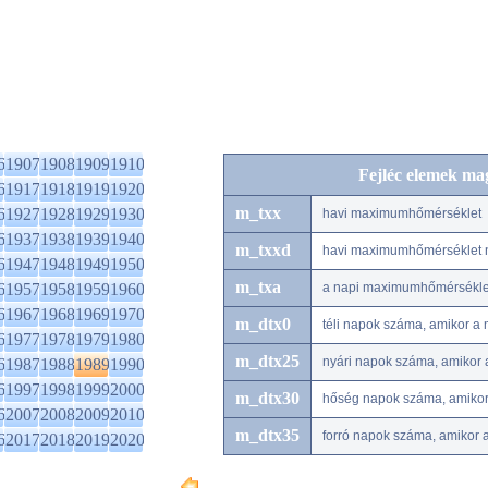
6
1907
1908
1909
1910
Fejléc elemek ma
6
1917
1918
1919
1920
m_txx
6
1927
1928
1929
1930
havi maximumhőmérséklet
6
1937
1938
1939
1940
m_txxd
havi maximumhőmérséklet 
6
1947
1948
1949
1950
m_txa
6
1957
1958
1959
1960
a napi maximumhőmérséklet
6
1967
1968
1969
1970
m_dtx0
téli napok száma, amikor a
6
1977
1978
1979
1980
m_dtx25
nyári napok száma, amikor
6
1987
1988
1989
1990
6
1997
1998
1999
2000
m_dtx30
hőség napok száma, amiko
6
2007
2008
2009
2010
m_dtx35
forró napok száma, amikor
6
2017
2018
2019
2020