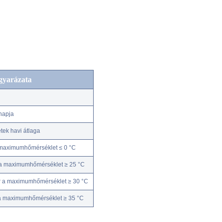
gyarázata
napja
ek havi átlaga
 maximumhőmérséklet ≤ 0 °C
 a maximumhőmérséklet ≥ 25 °C
r a maximumhőmérséklet ≥ 30 °C
 a maximumhőmérséklet ≥ 35 °C