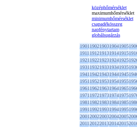
középhőmérséklet
maximumhőmérséklet
minimumhőmérséklet
csapadékösszeg
napfénytartam
globálsugárzás
1901
1902
1903
1904
1905
190
1911
1912
1913
1914
1915
191
1921
1922
1923
1924
1925
192
1931
1932
1933
1934
1935
193
1941
1942
1943
1944
1945
194
1951
1952
1953
1954
1955
195
1961
1962
1963
1964
1965
196
1971
1972
1973
1974
1975
197
1981
1982
1983
1984
1985
198
1991
1992
1993
1994
1995
199
2001
2002
2003
2004
2005
200
2011
2012
2013
2014
2015
201