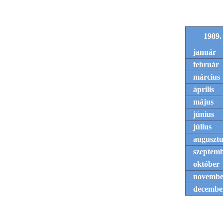
1989.
január
február
március
április
május
június
július
augusztu
szeptem
október
novembe
decembe