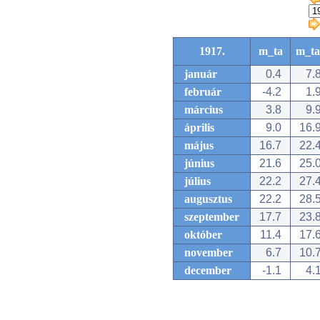
1917.
m_ta
m_ta
január
0.4
7.
február
-4.2
1.
március
3.8
9.
április
9.0
16.
május
16.7
22.
június
21.6
25.
július
22.2
27.
augusztus
22.2
28.
szeptember
17.7
23.
október
11.4
17.
november
6.7
10.
december
-1.1
4.