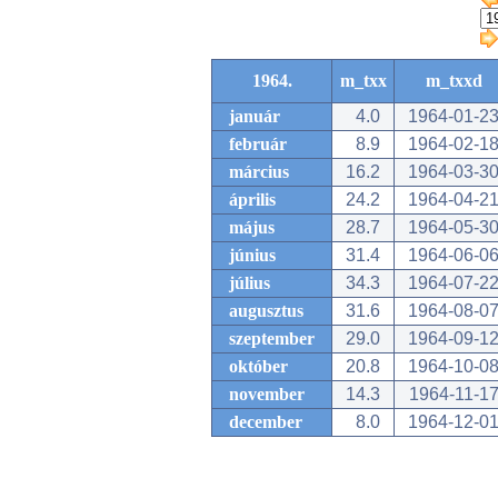
1964.
m_txx
m_txxd
január
4.0
1964-01-2
február
8.9
1964-02-1
március
16.2
1964-03-3
április
24.2
1964-04-2
május
28.7
1964-05-3
június
31.4
1964-06-0
július
34.3
1964-07-2
augusztus
31.6
1964-08-0
szeptember
29.0
1964-09-1
október
20.8
1964-10-0
november
14.3
1964-11-1
december
8.0
1964-12-0