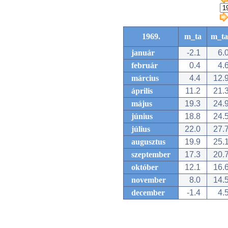
1969.
m_ta
m_ta
január
-2.1
6.
február
0.4
4.
március
4.4
12.
április
11.2
21.
május
19.3
24.
június
18.8
24.
július
22.0
27.
augusztus
19.9
25.
szeptember
17.3
20.
október
12.1
16.
november
8.0
14.
december
-1.4
4.