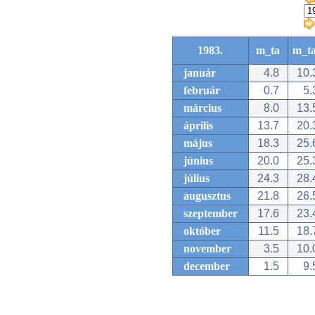
1983.
m_ta
m_t
január
4.8
10.
február
0.7
5.
március
8.0
13.
április
13.7
20.
május
18.3
25.
június
20.0
25.
július
24.3
28.
augusztus
21.8
26.
szeptember
17.6
23.
október
11.5
18.
november
3.5
10.
december
1.5
9.