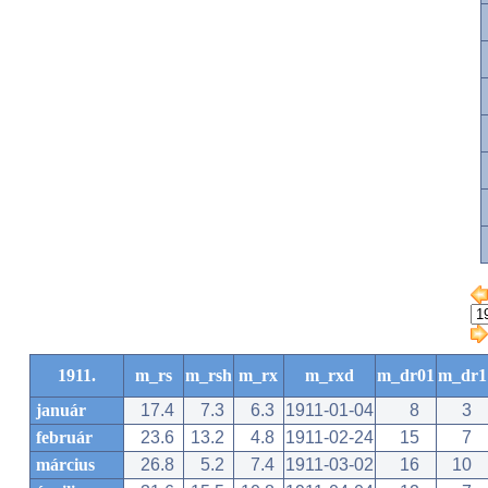
1911.
m_rs
m_rsh
m_rx
m_rxd
m_dr01
m_dr1
január
17.4
7.3
6.3
1911-01-04
8
3
február
23.6
13.2
4.8
1911-02-24
15
7
március
26.8
5.2
7.4
1911-03-02
16
10