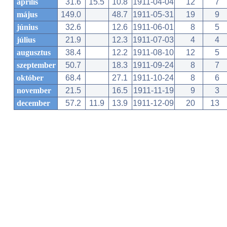
április
31.6
15.5
10.8
1911-04-04
12
7
május
149.0
48.7
1911-05-31
19
9
június
32.6
12.6
1911-06-01
8
5
július
21.9
12.3
1911-07-03
4
4
augusztus
38.4
12.2
1911-08-10
12
5
szeptember
50.7
18.3
1911-09-24
8
7
október
68.4
27.1
1911-10-24
8
6
november
21.5
16.5
1911-11-19
9
3
december
57.2
11.9
13.9
1911-12-09
20
13