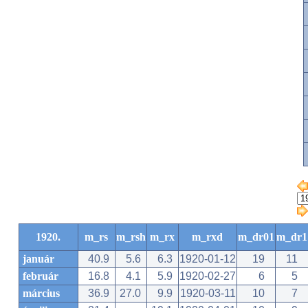
1920.
m_rs
m_rsh
m_rx
m_rxd
m_dr01
m_dr1
január
40.9
5.6
6.3
1920-01-12
19
11
február
16.8
4.1
5.9
1920-02-27
6
5
március
36.9
27.0
9.9
1920-03-11
10
7