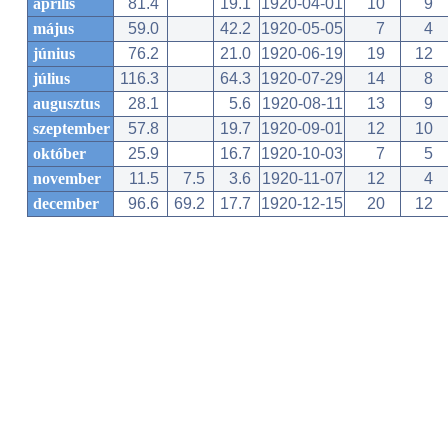
április
81.4
19.1
1920-04-01
10
9
május
59.0
42.2
1920-05-05
7
4
június
76.2
21.0
1920-06-19
19
12
július
116.3
64.3
1920-07-29
14
8
augusztus
28.1
5.6
1920-08-11
13
9
szeptember
57.8
19.7
1920-09-01
12
10
október
25.9
16.7
1920-10-03
7
5
november
11.5
7.5
3.6
1920-11-07
12
4
december
96.6
69.2
17.7
1920-12-15
20
12