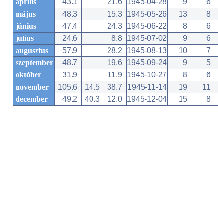
április
43.1
21.6
1945-04-28
9
6
május
48.3
15.3
1945-05-26
13
8
június
47.4
24.3
1945-06-22
8
6
július
24.6
8.8
1945-07-02
9
6
augusztus
57.9
28.2
1945-08-13
10
7
szeptember
48.7
19.6
1945-09-24
9
5
október
31.9
11.9
1945-10-27
8
6
november
105.6
14.5
38.7
1945-11-14
19
11
december
49.2
40.3
12.0
1945-12-04
15
8