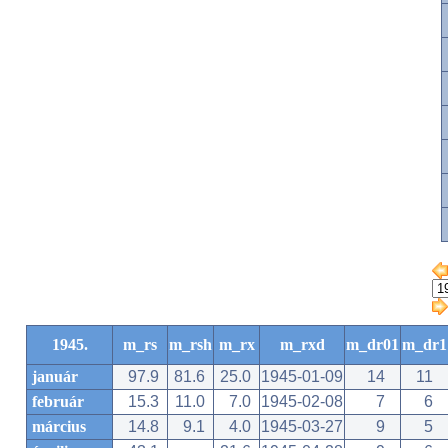
1945.
m_rs
m_rsh
m_rx
m_rxd
m_dr01
m_dr1
január
97.9
81.6
25.0
1945-01-09
14
11
február
15.3
11.0
7.0
1945-02-08
7
6
március
14.8
9.1
4.0
1945-03-27
9
5