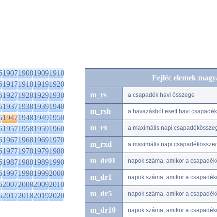
6
1907
1908
1909
1910
Fejléc elemek magy
6
1917
1918
1919
1920
m_rs
6
1927
1928
1929
1930
a csapadék havi összege
6
1937
1938
1939
1940
m_rsh
a havazásból esett havi csapadé
6
1947
1948
1949
1950
m_rx
6
1957
1958
1959
1960
a maximális napi csapadékössze
6
1967
1968
1969
1970
m_rxd
a maximális napi csapadékössze
6
1977
1978
1979
1980
m_dr01
napok száma, amikor a csapadék
6
1987
1988
1989
1990
6
1997
1998
1999
2000
m_dr1
napok száma, amikor a csapadék
6
2007
2008
2009
2010
m_dr5
napok száma, amikor a csapadék
6
2017
2018
2019
2020
m_dr10
napok száma, amikor a csapadé