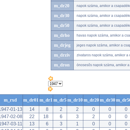
m_dr20
napok száma, amikor a csapadé
m_dr30
napok száma, amikor a csapadé
m_dr50
napok száma, amikor a csapadé
m_drho
havas napok száma, amikor a csap
m_drjeg
jeges napok száma, amikor a csap
m_drziv
zivataros napok száma, amikor a 
m_dron
ónosesős napok száma, amikor a 
m_rxd
m_dr01
m_dr1
m_dr5
m_dr10
m_dr20
m_dr30
m_dr5
1947-01-13
14
8
2
2
0
0
0
1947-02-08
22
18
6
3
2
0
0
1947-03-11
13
6
3
1
0
0
0