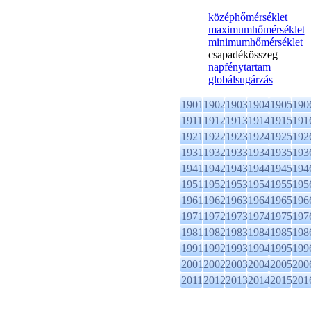
középhőmérséklet
maximumhőmérséklet
minimumhőmérséklet
csapadékösszeg
napfénytartam
globálsugárzás
1901
1902
1903
1904
1905
190
1911
1912
1913
1914
1915
191
1921
1922
1923
1924
1925
192
1931
1932
1933
1934
1935
193
1941
1942
1943
1944
1945
194
1951
1952
1953
1954
1955
195
1961
1962
1963
1964
1965
196
1971
1972
1973
1974
1975
197
1981
1982
1983
1984
1985
198
1991
1992
1993
1994
1995
199
2001
2002
2003
2004
2005
200
2011
2012
2013
2014
2015
201