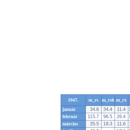
1947.
m_rs
m_rsh
m_rx
január
34.6
34.4
11.4
február
115.7
96.5
26.4
március
35.5
18.3
11.6