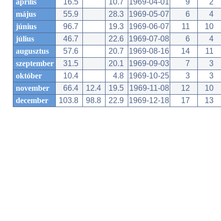
április
16.5
10.7
1969-04-01
9
2
május
55.9
28.3
1969-05-07
6
4
június
96.7
19.3
1969-06-07
11
10
július
46.7
22.6
1969-07-08
6
4
augusztus
57.6
20.7
1969-08-16
14
11
szeptember
31.5
20.1
1969-09-03
7
3
október
10.4
4.8
1969-10-25
3
3
november
66.4
12.4
19.5
1969-11-08
12
10
december
103.8
98.8
22.9
1969-12-18
17
13