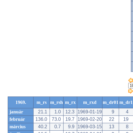
1969.
m_rs
m_rsh
m_rx
m_rxd
m_dr01
m_dr1
január
21.1
1.0
12.3
1969-01-19
9
4
február
136.0
73.0
19.7
1969-02-20
22
19
március
40.2
0.7
9.9
1969-03-15
13
8