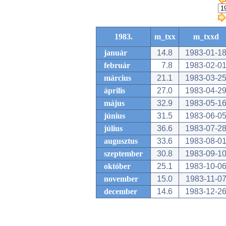
1983.
m_txx
m_txxd
január
14.8
1983-01-1
február
7.8
1983-02-0
március
21.1
1983-03-2
április
27.0
1983-04-2
május
32.9
1983-05-1
június
31.5
1983-06-0
július
36.6
1983-07-2
augusztus
33.6
1983-08-0
szeptember
30.8
1983-09-1
október
25.1
1983-10-0
november
15.0
1983-11-0
december
14.6
1983-12-2