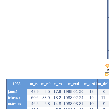
1988.
m_rs
m_rsh
m_rx
m_rxd
m_dr01
m_dr1
január
42.9
8.5
17.8
1988-01-30
12
6
február
60.6
33.9
18.2
1988-02-24
19
11
március
46.5
5.8
14.8
1988-03-31
10
9