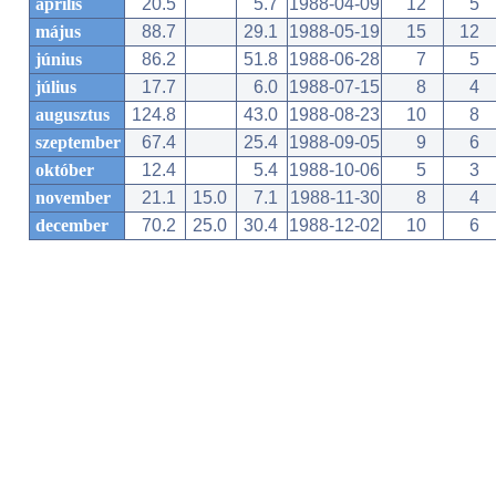
április
20.5
5.7
1988-04-09
12
5
május
88.7
29.1
1988-05-19
15
12
június
86.2
51.8
1988-06-28
7
5
július
17.7
6.0
1988-07-15
8
4
augusztus
124.8
43.0
1988-08-23
10
8
szeptember
67.4
25.4
1988-09-05
9
6
október
12.4
5.4
1988-10-06
5
3
november
21.1
15.0
7.1
1988-11-30
8
4
december
70.2
25.0
30.4
1988-12-02
10
6