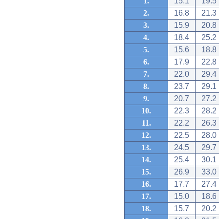
1.
15.1
19.5
2.
16.8
21.3
3.
15.9
20.8
4.
18.4
25.2
5.
15.6
18.8
6.
17.9
22.8
7.
22.0
29.4
8.
23.7
29.1
9.
20.7
27.2
10.
22.3
28.2
11.
22.2
26.3
12.
22.5
28.0
13.
24.5
29.7
14.
25.4
30.1
15.
26.9
33.0
16.
17.7
27.4
17.
15.0
18.6
18.
15.7
20.2