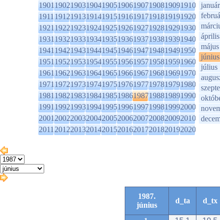
1901
1902
1903
1904
1905
1906
1907
1908
1909
1910
január
februá
1911
1912
1913
1914
1915
1916
1917
1918
1919
1920
márci
1921
1922
1923
1924
1925
1926
1927
1928
1929
1930
április
1931
1932
1933
1934
1935
1936
1937
1938
1939
1940
május
1941
1942
1943
1944
1945
1946
1947
1948
1949
1950
június
1951
1952
1953
1954
1955
1956
1957
1958
1959
1960
július
1961
1962
1963
1964
1965
1966
1967
1968
1969
1970
augus
1971
1972
1973
1974
1975
1976
1977
1978
1979
1980
szept
1981
1982
1983
1984
1985
1986
1987
1988
1989
1990
októb
1991
1992
1993
1994
1995
1996
1997
1998
1999
2000
novem
2001
2002
2003
2004
2005
2006
2007
2008
2009
2010
decem
2011
2012
2013
2014
2015
2016
2017
2018
2019
2020
1987.
d_ta
d_tx
június