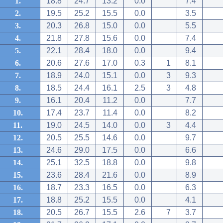
1.
18.8
24.7
13.2
0.0
7.4
2.
19.5
25.2
15.5
0.0
3.5
3.
20.3
26.8
15.0
0.0
5.5
4.
21.8
27.8
15.6
0.0
7.4
5.
22.1
28.4
18.0
0.0
9.4
6.
20.6
27.6
17.0
0.3
1
8.1
7.
18.9
24.0
15.1
0.0
3
9.3
8.
18.5
24.4
16.1
2.5
3
4.8
9.
16.1
20.4
11.2
0.0
7.7
10.
17.4
23.7
11.4
0.0
8.2
11.
19.0
24.5
14.0
0.0
3
4.4
12.
20.5
25.5
14.6
0.0
9.7
13.
24.6
29.0
17.5
0.0
6.6
14.
25.1
32.5
18.8
0.0
9.8
15.
23.6
28.4
21.6
0.0
8.9
16.
18.7
23.3
16.5
0.0
6.3
17.
18.8
25.2
15.5
0.0
4.1
18.
20.5
26.7
15.5
2.6
7
3.7