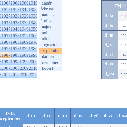
6
1907
1908
1909
1910
január
Fejlé
február
6
1917
1918
1919
1920
március
d_ta
6
1927
1928
1929
1930
nap
április
6
1937
1938
1939
1940
d_tx
nap
május
6
1947
1948
1949
1950
június
d_tn
6
1957
1958
1959
1960
nap
július
6
1967
1968
1969
1970
augusztus
d_rs
nap
6
1977
1978
1979
1980
szeptember
d_rf
nap
6
1987
1988
1989
1990
október
6
1997
1998
1999
2000
november
d_ss
nap
6
2007
2008
2009
2010
december
d_ssr
6
2017
2018
2019
2020
glo
1987.
d_ta
d_tx
d_tn
d_rs
d_rf
d_ss
d_ss
szeptember