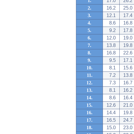
1.
17.0
26.2
2.
16.2
25.0
3.
12.1
17.4
4.
8.6
16.8
5.
9.2
17.8
6.
12.0
19.0
7.
13.8
19.8
8.
16.8
22.6
9.
9.5
17.1
10.
8.1
15.6
11.
7.2
13.8
12.
7.3
16.7
13.
8.1
16.2
14.
8.6
16.4
15.
12.6
21.0
16.
14.4
19.8
17.
16.5
24.7
18.
15.0
23.0