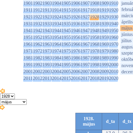
1901
1902
1903
1904
1905
1906
1907
1908
1909
1910
január
februá
1911
1912
1913
1914
1915
1916
1917
1918
1919
1920
márci
1921
1922
1923
1924
1925
1926
1927
1928
1929
1930
április
1931
1932
1933
1934
1935
1936
1937
1938
1939
1940
május
1941
1942
1943
1944
1945
1946
1947
1948
1949
1950
június
1951
1952
1953
1954
1955
1956
1957
1958
1959
1960
július
1961
1962
1963
1964
1965
1966
1967
1968
1969
1970
augus
1971
1972
1973
1974
1975
1976
1977
1978
1979
1980
szept
1981
1982
1983
1984
1985
1986
1987
1988
1989
1990
októb
1991
1992
1993
1994
1995
1996
1997
1998
1999
2000
novem
2001
2002
2003
2004
2005
2006
2007
2008
2009
2010
decem
2011
2012
2013
2014
2015
2016
2017
2018
2019
2020
1928.
d_ta
d_tx
május