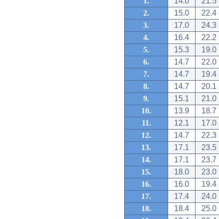
1.
14.0
21.5
2.
15.0
22.4
3.
17.0
24.3
4.
16.4
22.2
5.
15.3
19.0
6.
14.7
22.0
7.
14.7
19.4
8.
14.7
20.1
9.
15.1
21.0
10.
13.9
18.7
11.
12.1
17.0
12.
14.7
22.3
13.
17.1
23.5
14.
17.1
23.7
15.
18.0
23.0
16.
16.0
19.4
17.
17.4
24.0
18.
18.4
25.0