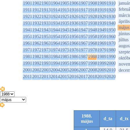
1901
1902
1903
1904
1905
1906
1907
1908
1909
1910
január
februá
1911
1912
1913
1914
1915
1916
1917
1918
1919
1920
márci
1921
1922
1923
1924
1925
1926
1927
1928
1929
1930
április
1931
1932
1933
1934
1935
1936
1937
1938
1939
1940
május
1941
1942
1943
1944
1945
1946
1947
1948
1949
1950
június
1951
1952
1953
1954
1955
1956
1957
1958
1959
1960
július
1961
1962
1963
1964
1965
1966
1967
1968
1969
1970
augus
1971
1972
1973
1974
1975
1976
1977
1978
1979
1980
szept
1981
1982
1983
1984
1985
1986
1987
1988
1989
1990
októb
1991
1992
1993
1994
1995
1996
1997
1998
1999
2000
novem
2001
2002
2003
2004
2005
2006
2007
2008
2009
2010
decem
2011
2012
2013
2014
2015
2016
2017
2018
2019
2020
1988.
d_ta
d_tx
május