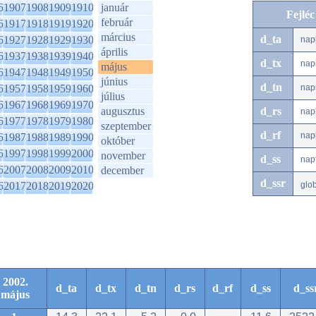
6
1907
1908
1909
1910
január
Fejlé
február
6
1917
1918
1919
1920
március
d_ta
6
1927
1928
1929
1930
nap
április
6
1937
1938
1939
1940
d_tx
nap
május
6
1947
1948
1949
1950
június
d_tn
6
1957
1958
1959
1960
nap
július
6
1967
1968
1969
1970
augusztus
d_rs
nap
6
1977
1978
1979
1980
szeptember
d_rf
nap
6
1987
1988
1989
1990
október
6
1997
1998
1999
2000
november
d_ss
nap
6
2007
2008
2009
2010
december
d_ssr
6
2017
2018
2019
2020
glo
2002.
d_ta
d_tx
d_tn
d_rs
d_rf
d_ss
d_ss
május