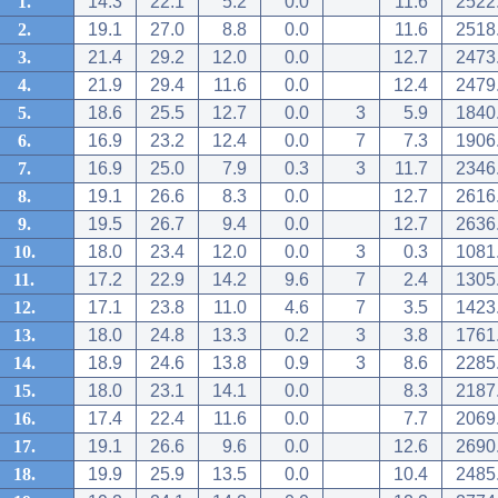
1.
14.3
22.1
5.2
0.0
11.6
2522
2.
19.1
27.0
8.8
0.0
11.6
2518
3.
21.4
29.2
12.0
0.0
12.7
2473
4.
21.9
29.4
11.6
0.0
12.4
2479
5.
18.6
25.5
12.7
0.0
3
5.9
1840
6.
16.9
23.2
12.4
0.0
7
7.3
1906
7.
16.9
25.0
7.9
0.3
3
11.7
2346
8.
19.1
26.6
8.3
0.0
12.7
2616
9.
19.5
26.7
9.4
0.0
12.7
2636
10.
18.0
23.4
12.0
0.0
3
0.3
1081
11.
17.2
22.9
14.2
9.6
7
2.4
1305
12.
17.1
23.8
11.0
4.6
7
3.5
1423
13.
18.0
24.8
13.3
0.2
3
3.8
1761
14.
18.9
24.6
13.8
0.9
3
8.6
2285
15.
18.0
23.1
14.1
0.0
8.3
2187
16.
17.4
22.4
11.6
0.0
7.7
2069
17.
19.1
26.6
9.6
0.0
12.6
2690
18.
19.9
25.9
13.5
0.0
10.4
2485