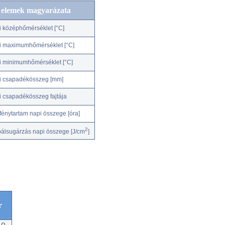
c elemek magyarázata
i középhőmérséklet [°C]
i maximumhőmérséklet [°C]
i minimumhőmérséklet [°C]
i csapadékösszeg [mm]
i csapadékösszeg fajtája
fénytartam napi összege [óra]
2
bálsugárzás napi összege [J/cm
]
r