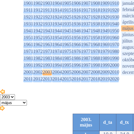
1901
1902
1903
1904
1905
1906
1907
1908
1909
1910
január
februá
1911
1912
1913
1914
1915
1916
1917
1918
1919
1920
márci
1921
1922
1923
1924
1925
1926
1927
1928
1929
1930
április
1931
1932
1933
1934
1935
1936
1937
1938
1939
1940
május
1941
1942
1943
1944
1945
1946
1947
1948
1949
1950
június
1951
1952
1953
1954
1955
1956
1957
1958
1959
1960
július
1961
1962
1963
1964
1965
1966
1967
1968
1969
1970
augus
1971
1972
1973
1974
1975
1976
1977
1978
1979
1980
szept
1981
1982
1983
1984
1985
1986
1987
1988
1989
1990
októb
1991
1992
1993
1994
1995
1996
1997
1998
1999
2000
novem
2001
2002
2003
2004
2005
2006
2007
2008
2009
2010
decem
2011
2012
2013
2014
2015
2016
2017
2018
2019
2020
2003.
d_ta
d_tx
május