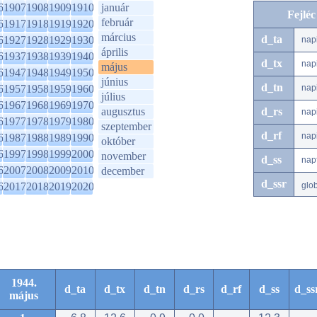
6
1907
1908
1909
1910
január
Fejlé
február
6
1917
1918
1919
1920
március
d_ta
6
1927
1928
1929
1930
nap
április
6
1937
1938
1939
1940
d_tx
nap
május
6
1947
1948
1949
1950
június
d_tn
6
1957
1958
1959
1960
nap
július
6
1967
1968
1969
1970
augusztus
d_rs
nap
6
1977
1978
1979
1980
szeptember
d_rf
nap
6
1987
1988
1989
1990
október
6
1997
1998
1999
2000
november
d_ss
nap
6
2007
2008
2009
2010
december
d_ssr
6
2017
2018
2019
2020
glo
1944.
d_ta
d_tx
d_tn
d_rs
d_rf
d_ss
d_ss
május