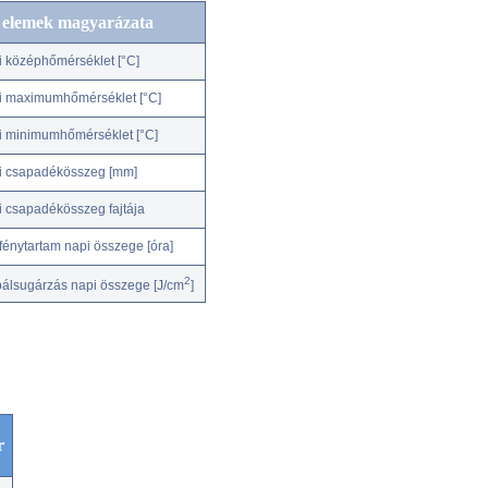
c elemek magyarázata
i középhőmérséklet [°C]
i maximumhőmérséklet [°C]
i minimumhőmérséklet [°C]
i csapadékösszeg [mm]
i csapadékösszeg fajtája
fénytartam napi összege [óra]
2
bálsugárzás napi összege [J/cm
]
r