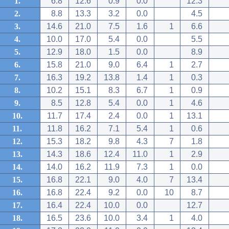
1.
6.8
12.6
0.9
0.0
12.3
2.
8.8
13.3
3.2
0.0
4.5
3.
14.6
21.0
7.5
1.6
1
6.6
4.
10.0
17.0
5.4
0.0
5.5
5.
12.9
18.0
1.5
0.0
8.9
6.
15.8
21.0
9.0
6.4
1
2.7
7.
16.3
19.2
13.8
1.4
1
0.3
8.
10.2
15.1
8.3
6.7
1
0.9
9.
8.5
12.8
5.4
0.0
1
4.6
10.
11.7
17.4
2.4
0.0
1
13.1
11.
11.8
16.2
7.1
5.4
1
0.6
12.
15.3
18.2
9.8
4.3
7
1.8
13.
14.3
18.6
12.4
11.0
1
2.9
14.
14.0
16.2
11.9
7.3
1
0.0
15.
16.8
22.1
9.0
4.0
7
13.4
16.
16.8
22.4
9.2
0.0
10
8.7
17.
16.4
22.4
10.0
0.0
12.7
18.
16.5
23.6
10.0
3.4
1
4.0