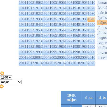
1901
1902
1903
1904
1905
1906
1907
1908
1909
1910
január
februá
1911
1912
1913
1914
1915
1916
1917
1918
1919
1920
márci
1921
1922
1923
1924
1925
1926
1927
1928
1929
1930
április
1931
1932
1933
1934
1935
1936
1937
1938
1939
1940
május
1941
1942
1943
1944
1945
1946
1947
1948
1949
1950
június
1951
1952
1953
1954
1955
1956
1957
1958
1959
1960
július
1961
1962
1963
1964
1965
1966
1967
1968
1969
1970
augus
1971
1972
1973
1974
1975
1976
1977
1978
1979
1980
szept
1981
1982
1983
1984
1985
1986
1987
1988
1989
1990
októb
1991
1992
1993
1994
1995
1996
1997
1998
1999
2000
novem
2001
2002
2003
2004
2005
2006
2007
2008
2009
2010
decem
2011
2012
2013
2014
2015
2016
2017
2018
2019
2020
1940.
d_ta
d_tx
május