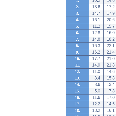
1.
10.2
14.6
2.
13.6
17.2
3.
14.7
17.9
4.
16.1
20.6
5.
11.2
15.7
6.
12.8
16.0
7.
14.8
18.2
8.
16.3
22.1
9.
16.2
21.4
10.
17.7
21.0
11.
14.9
21.8
12.
11.0
14.6
13.
8.4
15.8
14.
8.6
13.4
15.
5.0
7.8
16.
11.6
17.0
17.
12.2
14.6
18.
13.2
16.1