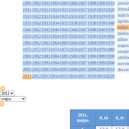
1901
1902
1903
1904
1905
1906
1907
1908
1909
1910
január
februá
1911
1912
1913
1914
1915
1916
1917
1918
1919
1920
márci
1921
1922
1923
1924
1925
1926
1927
1928
1929
1930
április
1931
1932
1933
1934
1935
1936
1937
1938
1939
1940
május
1941
1942
1943
1944
1945
1946
1947
1948
1949
1950
június
1951
1952
1953
1954
1955
1956
1957
1958
1959
1960
július
1961
1962
1963
1964
1965
1966
1967
1968
1969
1970
augus
1971
1972
1973
1974
1975
1976
1977
1978
1979
1980
szept
1981
1982
1983
1984
1985
1986
1987
1988
1989
1990
októb
1991
1992
1993
1994
1995
1996
1997
1998
1999
2000
novem
2001
2002
2003
2004
2005
2006
2007
2008
2009
2010
decem
2011
2012
2013
2014
2015
2016
2017
2018
2019
2020
2011.
d_ta
d_tx
május