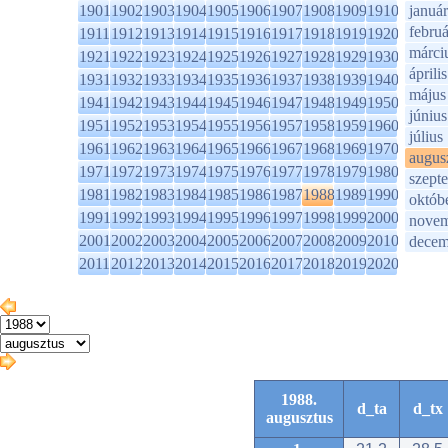
1901
1902
1903
1904
1905
1906
1907
1908
1909
1910
január
februá
1911
1912
1913
1914
1915
1916
1917
1918
1919
1920
márci
1921
1922
1923
1924
1925
1926
1927
1928
1929
1930
április
1931
1932
1933
1934
1935
1936
1937
1938
1939
1940
május
1941
1942
1943
1944
1945
1946
1947
1948
1949
1950
június
1951
1952
1953
1954
1955
1956
1957
1958
1959
1960
július
1961
1962
1963
1964
1965
1966
1967
1968
1969
1970
augus
1971
1972
1973
1974
1975
1976
1977
1978
1979
1980
szept
1981
1982
1983
1984
1985
1986
1987
1988
1989
1990
októb
1991
1992
1993
1994
1995
1996
1997
1998
1999
2000
novem
2001
2002
2003
2004
2005
2006
2007
2008
2009
2010
decem
2011
2012
2013
2014
2015
2016
2017
2018
2019
2020
1988.
d_ta
d_tx
augusztus