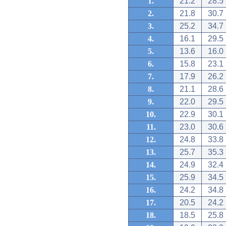
1.
21.2
28.5
2.
21.8
30.7
3.
25.2
34.7
4.
16.1
29.5
5.
13.6
16.0
6.
15.8
23.1
7.
17.9
26.2
8.
21.1
28.6
9.
22.0
29.5
10.
22.9
30.1
11.
23.0
30.6
12.
24.8
33.8
13.
25.7
35.3
14.
24.9
32.4
15.
25.9
34.5
16.
24.2
34.8
17.
20.5
24.2
18.
18.5
25.8