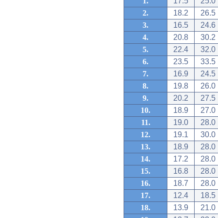
1.
17.5
25.0
2.
18.2
26.5
3.
16.5
24.6
4.
20.8
30.2
5.
22.4
32.0
6.
23.5
33.5
7.
16.9
24.5
8.
19.8
26.0
9.
20.2
27.5
10.
18.9
27.0
11.
19.0
28.0
12.
19.1
30.0
13.
18.9
28.0
14.
17.2
28.0
15.
16.8
28.0
16.
18.7
28.0
17.
12.4
18.5
18.
13.9
21.0