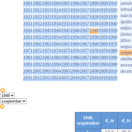
1901
1902
1903
1904
1905
1906
1907
1908
1909
1910
január
februá
1911
1912
1913
1914
1915
1916
1917
1918
1919
1920
márci
1921
1922
1923
1924
1925
1926
1927
1928
1929
1930
április
1931
1932
1933
1934
1935
1936
1937
1938
1939
1940
május
1941
1942
1943
1944
1945
1946
1947
1948
1949
1950
június
1951
1952
1953
1954
1955
1956
1957
1958
1959
1960
július
1961
1962
1963
1964
1965
1966
1967
1968
1969
1970
augus
1971
1972
1973
1974
1975
1976
1977
1978
1979
1980
szept
1981
1982
1983
1984
1985
1986
1987
1988
1989
1990
októb
1991
1992
1993
1994
1995
1996
1997
1998
1999
2000
novem
2001
2002
2003
2004
2005
2006
2007
2008
2009
2010
decem
2011
2012
2013
2014
2015
2016
2017
2018
2019
2020
1948.
d_ta
d_tx
szeptember