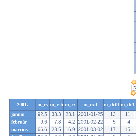
2001.
m_rs
m_rsh
m_rx
m_rxd
m_dr01
m_dr1
január
92.5
38.3
23.1
2001-01-25
13
11
február
9.6
7.8
4.2
2001-02-22
5
4
március
66.6
28.5
16.9
2001-03-02
17
15