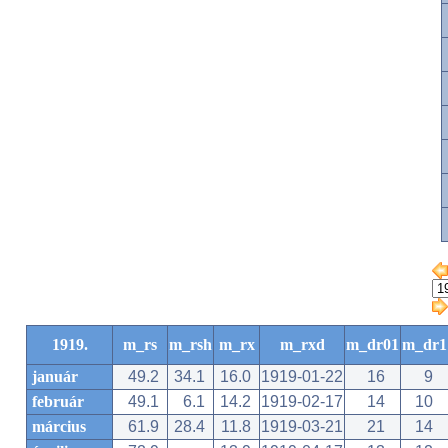
1919.
m_rs
m_rsh
m_rx
m_rxd
m_dr01
m_dr1
január
49.2
34.1
16.0
1919-01-22
16
9
február
49.1
6.1
14.2
1919-02-17
14
10
március
61.9
28.4
11.8
1919-03-21
21
14