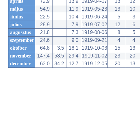
április
72.9
13.9
1919-04-17
13
12
május
54.9
11.9
1919-05-23
13
10
június
22.5
10.4
1919-06-24
5
3
július
28.9
7.9
1919-07-02
12
6
augusztus
21.8
7.3
1919-08-06
8
5
szeptember
24.6
9.0
1919-09-21
4
4
október
64.8
3.5
18.1
1919-10-03
15
13
november
147.4
58.5
29.4
1919-11-02
23
20
december
63.0
34.2
12.7
1919-12-05
20
13