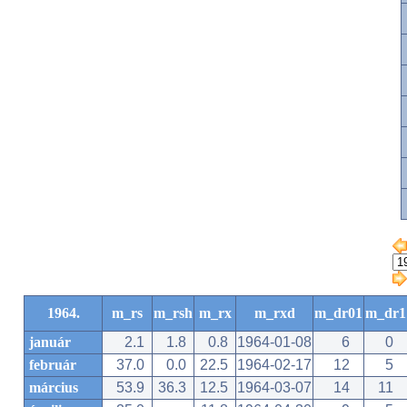
1964.
m_rs
m_rsh
m_rx
m_rxd
m_dr01
m_dr1
január
2.1
1.8
0.8
1964-01-08
6
0
február
37.0
0.0
22.5
1964-02-17
12
5
március
53.9
36.3
12.5
1964-03-07
14
11