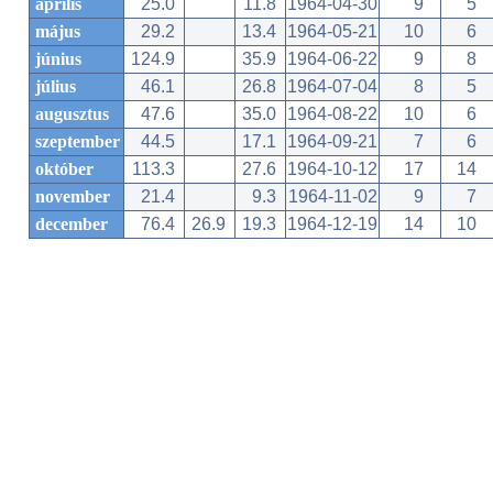
április
25.0
11.8
1964-04-30
9
5
május
29.2
13.4
1964-05-21
10
6
június
124.9
35.9
1964-06-22
9
8
július
46.1
26.8
1964-07-04
8
5
augusztus
47.6
35.0
1964-08-22
10
6
szeptember
44.5
17.1
1964-09-21
7
6
október
113.3
27.6
1964-10-12
17
14
november
21.4
9.3
1964-11-02
9
7
december
76.4
26.9
19.3
1964-12-19
14
10