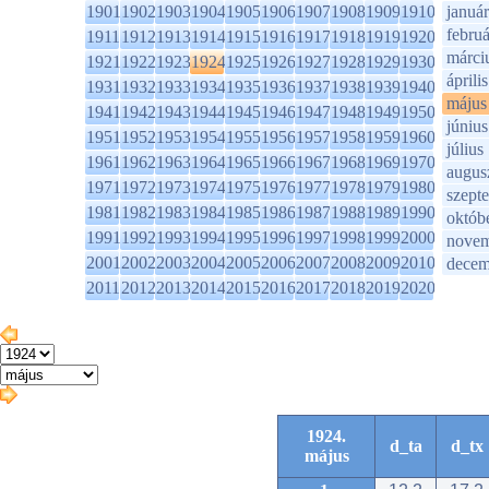
1901
1902
1903
1904
1905
1906
1907
1908
1909
1910
január
februá
1911
1912
1913
1914
1915
1916
1917
1918
1919
1920
márci
1921
1922
1923
1924
1925
1926
1927
1928
1929
1930
április
1931
1932
1933
1934
1935
1936
1937
1938
1939
1940
május
1941
1942
1943
1944
1945
1946
1947
1948
1949
1950
június
1951
1952
1953
1954
1955
1956
1957
1958
1959
1960
július
1961
1962
1963
1964
1965
1966
1967
1968
1969
1970
augus
1971
1972
1973
1974
1975
1976
1977
1978
1979
1980
szept
1981
1982
1983
1984
1985
1986
1987
1988
1989
1990
októb
1991
1992
1993
1994
1995
1996
1997
1998
1999
2000
novem
2001
2002
2003
2004
2005
2006
2007
2008
2009
2010
decem
2011
2012
2013
2014
2015
2016
2017
2018
2019
2020
1924.
d_ta
d_tx
május