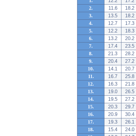
1.
12.2
17.2
2.
11.6
18.2
3.
13.5
18.2
4.
12.7
17.3
5.
12.2
18.3
6.
13.2
20.2
7.
17.4
23.5
8.
21.3
28.2
9.
20.4
27.2
10.
14.1
20.7
11.
16.7
25.8
12.
16.3
21.8
13.
19.0
26.5
14.
19.5
27.2
15.
20.3
29.7
16.
20.9
30.4
17.
19.3
26.1
18.
15.4
24.0