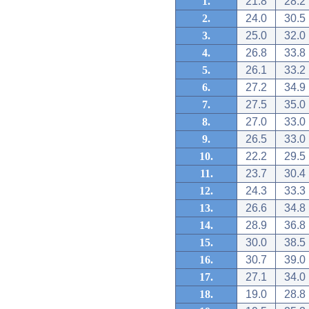
1.
21.8
28.2
2.
24.0
30.5
3.
25.0
32.0
4.
26.8
33.8
5.
26.1
33.2
6.
27.2
34.9
7.
27.5
35.0
8.
27.0
33.0
9.
26.5
33.0
10.
22.2
29.5
11.
23.7
30.4
12.
24.3
33.3
13.
26.6
34.8
14.
28.9
36.8
15.
30.0
38.5
16.
30.7
39.0
17.
27.1
34.0
18.
19.0
28.8