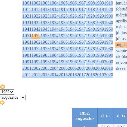
1901
1902
1903
1904
1905
1906
1907
1908
1909
1910
január
februá
1911
1912
1913
1914
1915
1916
1917
1918
1919
1920
márci
1921
1922
1923
1924
1925
1926
1927
1928
1929
1930
április
1931
1932
1933
1934
1935
1936
1937
1938
1939
1940
május
1941
1942
1943
1944
1945
1946
1947
1948
1949
1950
június
1951
1952
1953
1954
1955
1956
1957
1958
1959
1960
július
1961
1962
1963
1964
1965
1966
1967
1968
1969
1970
augus
1971
1972
1973
1974
1975
1976
1977
1978
1979
1980
szept
1981
1982
1983
1984
1985
1986
1987
1988
1989
1990
októb
1991
1992
1993
1994
1995
1996
1997
1998
1999
2000
novem
2001
2002
2003
2004
2005
2006
2007
2008
2009
2010
decem
2011
2012
2013
2014
2015
2016
2017
2018
2019
2020
1952.
d_ta
d_tx
augusztus