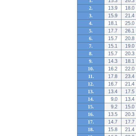
1.
15.3
20.3
2.
13.9
18.0
3.
15.9
21.4
4.
18.1
25.0
5.
17.7
26.1
6.
15.7
20.8
7.
15.1
19.0
8.
15.7
20.3
9.
14.3
18.1
10.
16.2
22.0
11.
17.8
23.4
12.
16.7
21.4
13.
13.4
17.5
14.
9.0
13.4
15.
9.2
15.0
16.
13.5
20.3
17.
14.7
17.7
18.
15.8
21.4