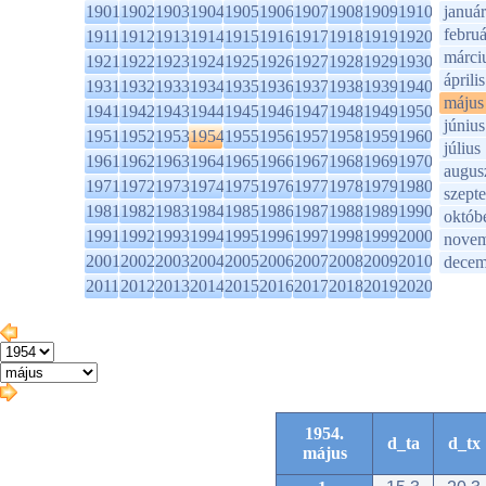
1901
1902
1903
1904
1905
1906
1907
1908
1909
1910
január
februá
1911
1912
1913
1914
1915
1916
1917
1918
1919
1920
márci
1921
1922
1923
1924
1925
1926
1927
1928
1929
1930
április
1931
1932
1933
1934
1935
1936
1937
1938
1939
1940
május
1941
1942
1943
1944
1945
1946
1947
1948
1949
1950
június
1951
1952
1953
1954
1955
1956
1957
1958
1959
1960
július
1961
1962
1963
1964
1965
1966
1967
1968
1969
1970
augus
1971
1972
1973
1974
1975
1976
1977
1978
1979
1980
szept
1981
1982
1983
1984
1985
1986
1987
1988
1989
1990
októb
1991
1992
1993
1994
1995
1996
1997
1998
1999
2000
novem
2001
2002
2003
2004
2005
2006
2007
2008
2009
2010
decem
2011
2012
2013
2014
2015
2016
2017
2018
2019
2020
1954.
d_ta
d_tx
május