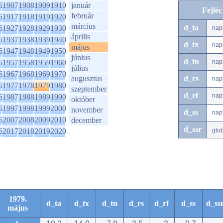
6
1907
1908
1909
1910
január
Fejlé
február
6
1917
1918
1919
1920
március
d_ta
6
1927
1928
1929
1930
nap
április
6
1937
1938
1939
1940
d_tx
nap
május
6
1947
1948
1949
1950
június
d_tn
6
1957
1958
1959
1960
nap
július
6
1967
1968
1969
1970
augusztus
d_rs
nap
6
1977
1978
1979
1980
szeptember
d_rf
nap
6
1987
1988
1989
1990
október
6
1997
1998
1999
2000
november
d_ss
nap
6
2007
2008
2009
2010
december
d_ssr
6
2017
2018
2019
2020
glo
1979.
d_ta
d_tx
d_tn
d_rs
d_rf
d_ss
d_ss
május