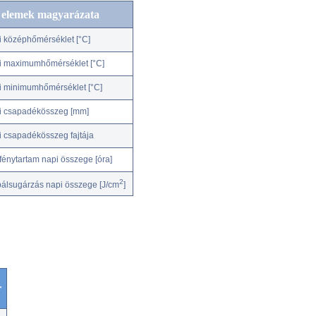
c elemek magyarázata
i középhőmérséklet [°C]
i maximumhőmérséklet [°C]
i minimumhőmérséklet [°C]
i csapadékösszeg [mm]
i csapadékösszeg fajtája
fénytartam napi összege [óra]
2
bálsugárzás napi összege [J/cm
]
r