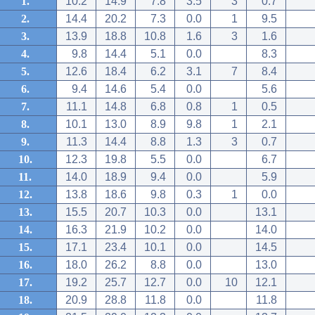
1.
10.2
14.9
7.8
3.5
3
0.7
2.
14.4
20.2
7.3
0.0
1
9.5
3.
13.9
18.8
10.8
1.6
3
1.6
4.
9.8
14.4
5.1
0.0
8.3
5.
12.6
18.4
6.2
3.1
7
8.4
6.
9.4
14.6
5.4
0.0
5.6
7.
11.1
14.8
6.8
0.8
1
0.5
8.
10.1
13.0
8.9
9.8
1
2.1
9.
11.3
14.4
8.8
1.3
3
0.7
10.
12.3
19.8
5.5
0.0
6.7
11.
14.0
18.9
9.4
0.0
5.9
12.
13.8
18.6
9.8
0.3
1
0.0
13.
15.5
20.7
10.3
0.0
13.1
14.
16.3
21.9
10.2
0.0
14.0
15.
17.1
23.4
10.1
0.0
14.5
16.
18.0
26.2
8.8
0.0
13.0
17.
19.2
25.7
12.7
0.0
10
12.1
18.
20.9
28.8
11.8
0.0
11.8