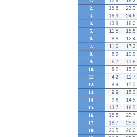
1.
12.8
18.2
2.
15.8
23.0
3.
16.9
24.6
4.
13.8
18.0
5.
11.5
15.8
6.
8.8
12.4
7.
11.0
17.3
8.
6.9
10.9
9.
6.7
11.8
10.
8.2
15.2
11.
4.2
11.7
12.
8.9
15.0
13.
9.9
15.2
14.
9.6
14.5
15.
13.7
18.5
16.
15.6
22.7
17.
18.7
25.5
18.
20.5
26.0