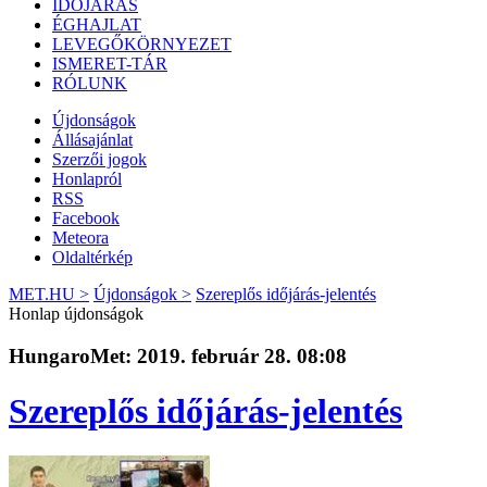
IDŐJÁRÁS
ÉGHAJLAT
LEVEGŐKÖRNYEZET
ISMERET-TÁR
RÓLUNK
Újdonságok
Állásajánlat
Szerzői jogok
Honlapról
RSS
Facebook
Meteora
Oldaltérkép
MET.HU >
Újdonságok >
Szereplős időjárás-jelentés
Honlap újdonságok
HungaroMet: 2019. február 28. 08:08
Szereplős időjárás-jelentés