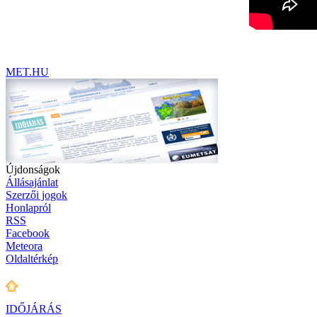
MET.HU
Újdonságok
Állásajánlat
Szerzői jogok
Honlapról
RSS
Facebook
Meteora
Oldaltérkép
IDŐJÁRÁS