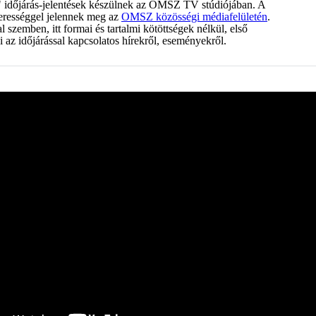
s" időjárás-jelentések készülnek az OMSZ TV stúdiójában. A
zerességgel jelennek meg az
OMSZ közösségi médiafelületén
.
szemben, itt formai és tartalmi kötöttségek nélkül, első
i az időjárással kapcsolatos hírekről, eseményekről.