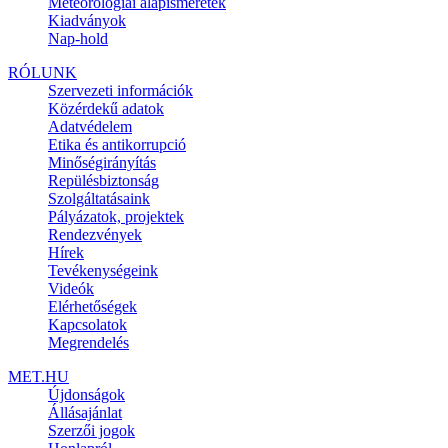
Meteorológiai alapismeretek
Kiadványok
Nap-hold
RÓLUNK
Szervezeti információk
Közérdekű adatok
Adatvédelem
Etika és antikorrupció
Minőségirányítás
Repülésbiztonság
Szolgáltatásaink
Pályázatok, projektek
Rendezvények
Hírek
Tevékenységeink
Videók
Elérhetőségek
Kapcsolatok
Megrendelés
MET.HU
Újdonságok
Állásajánlat
Szerzői jogok