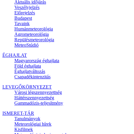
Aktuális
időjárás
Veszélyjelzés
Előrejelzés
Budapest
Tavaink
Humánmeteorológia
Agrometeorológia
Repülésmeteorológia
MeteoStúdió
ÉGHAJLAT
Magyarország éghajlata
Föld éghajlata
Éghajlatváltozás
Csapadékintenzitás
LEVEGŐKÖRNYEZET
Városi légszennyezettség
Háttérszennyezettség
Gammadózis-teljesítmény
ISMERET-TÁR
Tanulmányok
Meteorológiai hírek
Kisfilmek