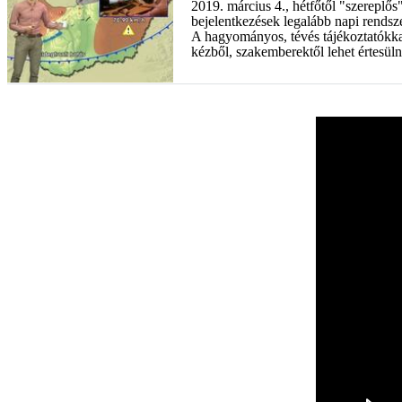
2019. március 4., hétfőtől "szereplő
bejelentkezések legalább napi rends
A hagyományos, tévés tájékoztatókkal 
kézből, szakemberektől lehet értesüln