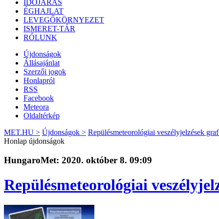
IDŐJÁRÁS
ÉGHAJLAT
LEVEGŐKÖRNYEZET
ISMERET-TÁR
RÓLUNK
Újdonságok
Állásajánlat
Szerzői jogok
Honlapról
RSS
Facebook
Meteora
Oldaltérkép
MET.HU >
Újdonságok >
Repülésmeteorológiai veszélyjelzések graf
Honlap újdonságok
HungaroMet: 2020. október 8. 09:09
Repülésmeteorológiai veszélyjel