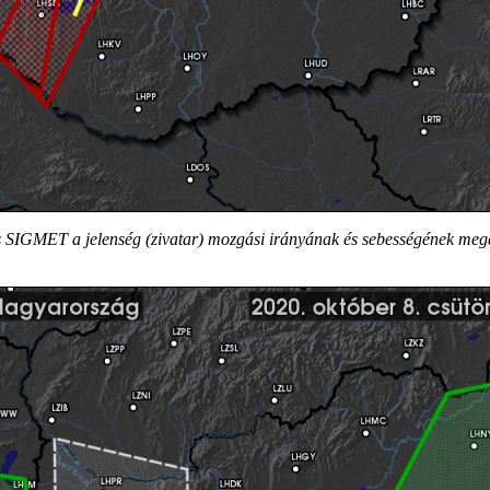
 SIGMET a jelenség (zivatar) mozgási irányának és sebességének me