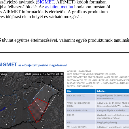
zélyjelző táviratok (
SIGMET
, AIRMET) kódolt formában
d a felhasználók elé. Az
aviation.met.hu
honlapon mostantól
és AIRMET információk is elérhetők. A grafikus produktum
yes időjárási elem helyét és várható mozgását.
elző távirat együttes értelmezésével, valamint egyéb produktumok tanulm