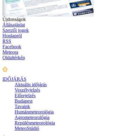
Újdonságok
Állásajánlat
Szerzői jogok
Honlapról
RSS
Facebook
Meteora
Oldaltérkép
IDŐJÁRÁS
Aktuális
időjárás
Veszélyjelzés
Előrejelzés
Budapest
Tavaink
Humánmeteorológia
Agrometeorológia
Repülésmeteorológia
MeteoStúdió