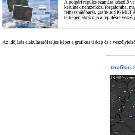
A polgári repülés számára készülő ves
kerülnek nemzetközi forgalomba, maj
felhasználóbarát, grafikus SIGMET 
térképen ábrázolja a repülésre veszél
Az időjárás alakulásáról teljes képet a grafikus térkép és a veszélyj