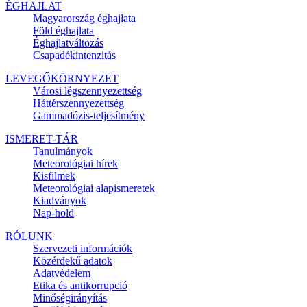
ÉGHAJLAT
Magyarország éghajlata
Föld éghajlata
Éghajlatváltozás
Csapadékintenzitás
LEVEGŐKÖRNYEZET
Városi légszennyezettség
Háttérszennyezettség
Gammadózis-teljesítmény
ISMERET-TÁR
Tanulmányok
Meteorológiai hírek
Kisfilmek
Meteorológiai alapismeretek
Kiadványok
Nap-hold
RÓLUNK
Szervezeti információk
Közérdekű adatok
Adatvédelem
Etika és antikorrupció
Minőségirányítás