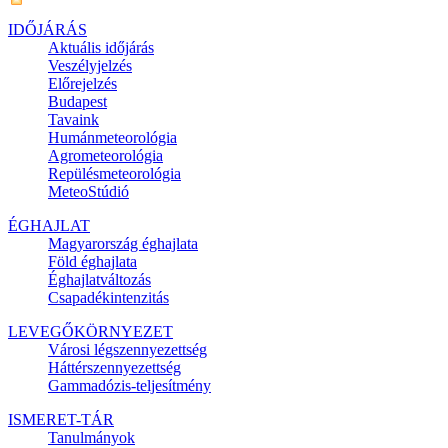
IDŐJÁRÁS
Aktuális
időjárás
Veszélyjelzés
Előrejelzés
Budapest
Tavaink
Humánmeteorológia
Agrometeorológia
Repülésmeteorológia
MeteoStúdió
ÉGHAJLAT
Magyarország éghajlata
Föld éghajlata
Éghajlatváltozás
Csapadékintenzitás
LEVEGŐKÖRNYEZET
Városi légszennyezettség
Háttérszennyezettség
Gammadózis-teljesítmény
ISMERET-TÁR
Tanulmányok