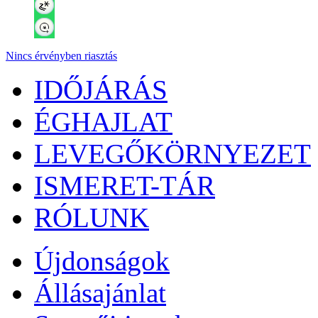
Nincs érvényben riasztás
IDŐJÁRÁS
ÉGHAJLAT
LEVEGŐKÖRNYEZET
ISMERET-TÁR
RÓLUNK
Újdonságok
Állásajánlat