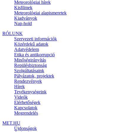
Meteorológiai hírek
Kisfilmek
Meteorológiai alapismeretek
Kiadványok
Nap-hold
RÓLUNK
Szervezeti információk
Közérdekű adatok
Adatvédelem
Etika és antikorrupció
Minőségirányítás
Repülésbiztonság
Szolgáltatásaink
Pályázatok, projektek
Rendezvények
Hírek
Tevékenységeink
Videók
Elérhetőségek
Kapcsolatok
Megrendelés
MET.HU
Újdonságok