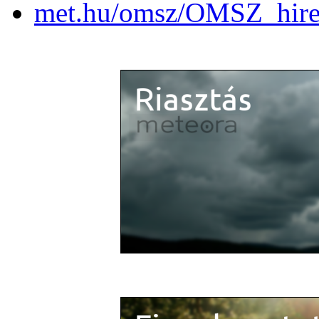
met.hu/omsz/OMSZ_hir