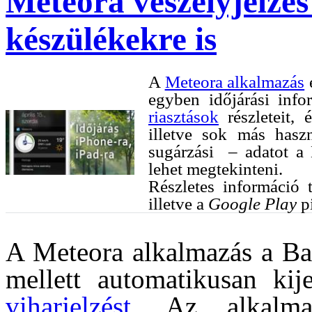
Meteora veszélyjelzés
készülékekre is
A
Meteora alkalmazás
e
egyben időjárási infor
riasztások
részleteit, 
illetve sok más hasz
sugárzási – adatot a 
lehet megtekinteni.
Részletes információ 
illetve a
Google Play
pi
A Meteora alkalmazás a Bal
mellett automatikusan kije
viharjelzést
. Az alkalmaz