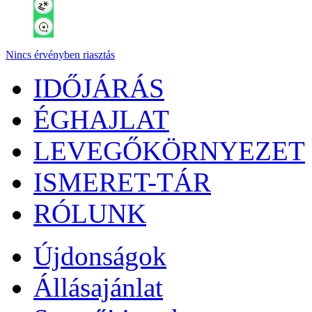
Nincs érvényben riasztás
IDŐJÁRÁS
ÉGHAJLAT
LEVEGŐKÖRNYEZET
ISMERET-TÁR
RÓLUNK
Újdonságok
Állásajánlat