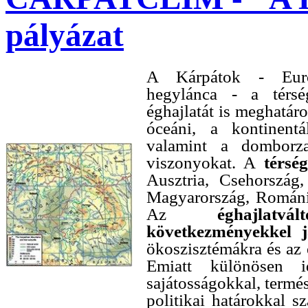
pályázat
A Kárpátok - Európ
hegylánca - a térs
éghajlatát is meghatár
óceáni, a kontinentá
valamint a domborzat
viszonyokat. A
térsé
Ausztria, Csehország,
Magyarország, Románia
Az
éghajlat
következményekkel j
ökoszisztémákra és az
Emiatt különösen i
sajátosságokkal, termés
politikai határokkal s