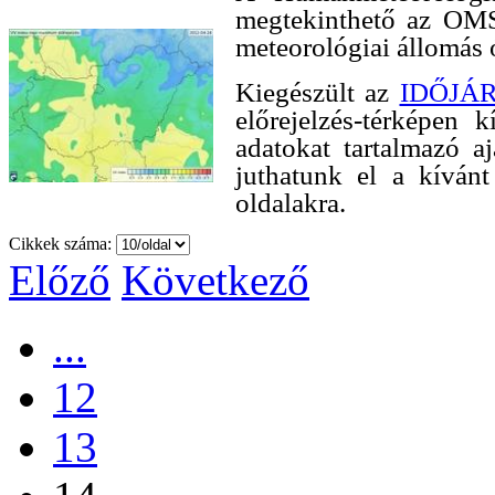
megtekinthető az OMS
meteorológiai állomás ó
Kiegészült az
IDŐJÁR
előrejelzés-térképen 
adatokat tartalmazó a
juthatunk el a kíván
oldalakra.
Cikkek száma:
Előző
Következő
...
12
13