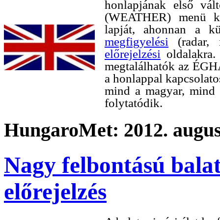
honlapjának első vá
(WEATHER) menü kép
lapját, ahonnan a kü
megfigyelési
(radar, 
előrejelzési
oldalakra. 
megtalálhatók az ÉG
a honlappal kapcsolato
mind a magyar, mind a
folytatódik.
HungaroMet: 2012. augusz
Nagy felbontású bala
előrejelzés