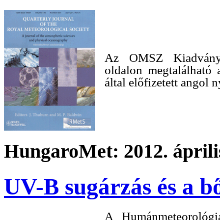
Az OMSZ Kiadván
oldalon megtalálható
által előfizetett
angol ny
HungaroMet: 2012. április
UV-B sugárzás és a bő
A Humánmeteorológ