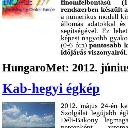
finomfelbontású (1
rendszerben készült an
a numerikus modell ki
állomás adatokkal és
segítségével. Ez leh
képest nagyobb gyakor
(0-6 óra)
pontosabb ké
időjárás viszonyairól
.
HungaroMet: 2012. június
Kab-hegyi égkép
2012. május 24-én ke
Szolgálat legújabb é
Déli-Bakony legmag
percenként, auto