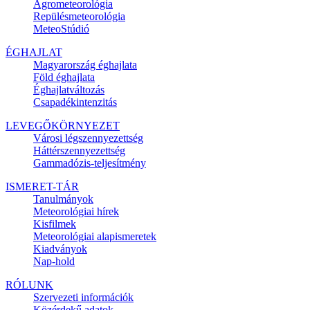
Agrometeorológia
Repülésmeteorológia
MeteoStúdió
ÉGHAJLAT
Magyarország éghajlata
Föld éghajlata
Éghajlatváltozás
Csapadékintenzitás
LEVEGŐKÖRNYEZET
Városi légszennyezettség
Háttérszennyezettség
Gammadózis-teljesítmény
ISMERET-TÁR
Tanulmányok
Meteorológiai hírek
Kisfilmek
Meteorológiai alapismeretek
Kiadványok
Nap-hold
RÓLUNK
Szervezeti információk
Közérdekű adatok