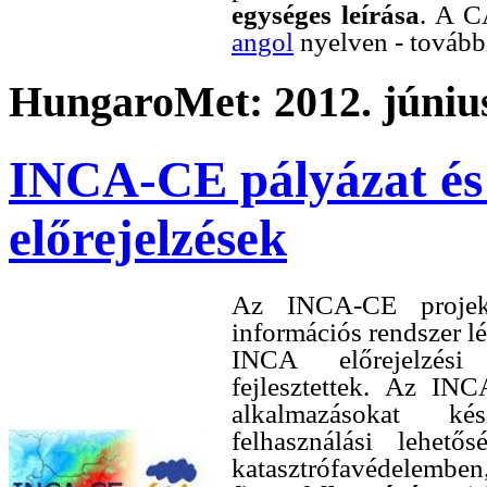
egységes leírása
. A C
angol
nyelven - további
HungaroMet: 2012. június
INCA-CE pályázat és 
előrejelzések
Az INCA-CE projekt
információs rendszer l
INCA előrejelzési
fejlesztettek. Az IN
alkalmazásokat ké
felhasználási lehet
katasztrófavédelemben