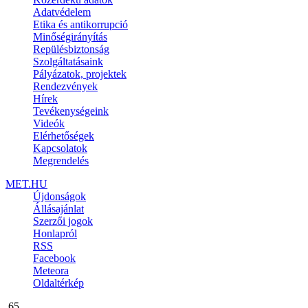
Adatvédelem
Etika és antikorrupció
Minőségirányítás
Repülésbiztonság
Szolgáltatásaink
Pályázatok, projektek
Rendezvények
Hírek
Tevékenységeink
Videók
Elérhetőségek
Kapcsolatok
Megrendelés
MET.HU
Újdonságok
Állásajánlat
Szerzői jogok
Honlapról
RSS
Facebook
Meteora
Oldaltérkép
.65