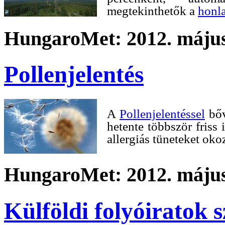
megtekinthetők a
honl
HungaroMet: 2012. május
Pollenjelentés
A
Pollenjelentéssel
bőv
hetente többször friss
allergiás tüneteket ok
HungaroMet: 2012. május
Külföldi folyóiratok 