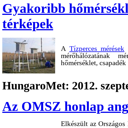
Gyakoribb hőmérsékle
térképek
A
Tízperces mérések
o
mérőhálózatának mér
hőmérséklet, csapadék é
HungaroMet: 2012. szept
Az OMSZ honlap ango
Elkészült az Országos