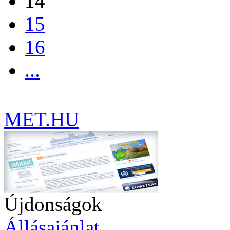
14
15
16
...
MET.HU
Újdonságok
Állásajánlat