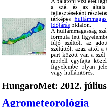
A balatoni vízi élet le
a szél és az által
fejlesztéseként részlet
térképes
hullámmagass
időjárás
oldalon.
A hullámmagasság szám
formula lett figyelem
fújó széltől, az ado
szélúttól, azaz attól a
part között van a szé
modell egyfajta köze
figyelembe olyan jele
vagy hullámtörés.
HungaroMet: 2012. július
Agrometeorológia