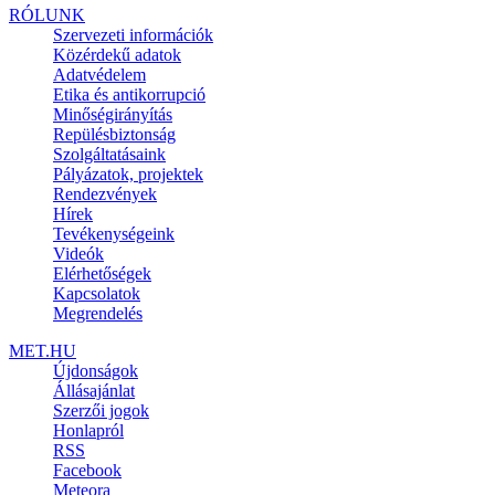
RÓLUNK
Szervezeti információk
Közérdekű adatok
Adatvédelem
Etika és antikorrupció
Minőségirányítás
Repülésbiztonság
Szolgáltatásaink
Pályázatok, projektek
Rendezvények
Hírek
Tevékenységeink
Videók
Elérhetőségek
Kapcsolatok
Megrendelés
MET.HU
Újdonságok
Állásajánlat
Szerzői jogok
Honlapról
RSS
Facebook
Meteora