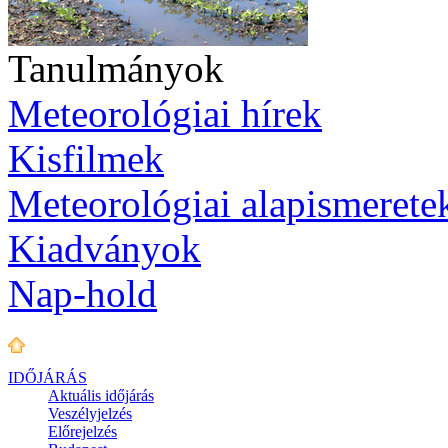
Tanulmányok
Meteorológiai hírek
Kisfilmek
Meteorológiai alapismerete
Kiadványok
Nap-hold
IDŐJÁRÁS
Aktuális
időjárás
Veszélyjelzés
Előrejelzés