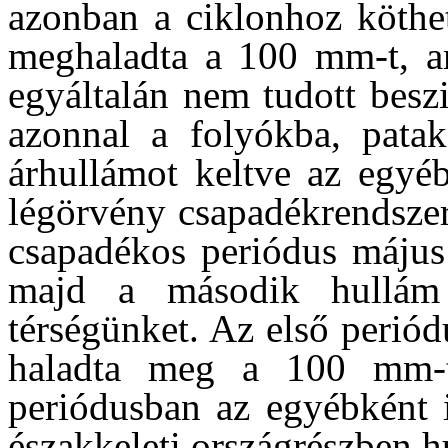
azonban a ciklonhoz köthe
meghaladta a 100 mm-t, am
egyáltalán nem tudott besz
azonnal a folyókba, patak
árhullámot keltve az egyé
légörvény csapadékrendszer
csapadékos periódus május 
majd a második hullám
térségünket. Az első periód
haladta meg a 100 mm-
periódusban az egyébként 
északkeleti országrészben h