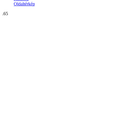
Oldaltérkép
.65