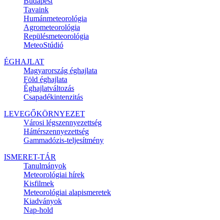
Budapest
Tavaink
Humánmeteorológia
Agrometeorológia
Repülésmeteorológia
MeteoStúdió
ÉGHAJLAT
Magyarország éghajlata
Föld éghajlata
Éghajlatváltozás
Csapadékintenzitás
LEVEGŐKÖRNYEZET
Városi légszennyezettség
Háttérszennyezettség
Gammadózis-teljesítmény
ISMERET-TÁR
Tanulmányok
Meteorológiai hírek
Kisfilmek
Meteorológiai alapismeretek
Kiadványok
Nap-hold