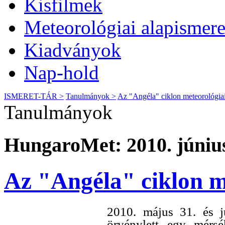
Kisfilmek
Meteorológiai alapismere
Kiadványok
Nap-hold
ISMERET-TÁR >
Tanulmányok >
Az "Angéla" ciklon meteorológiai
Tanulmányok
HungaroMet: 2010. június
Az "Angéla" ciklon me
2010. május 31. és j
örvénylett egy mérsé