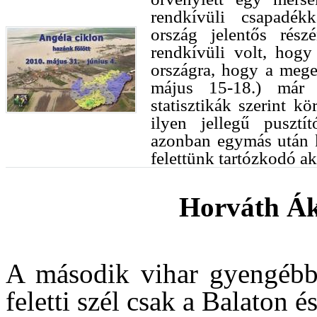
rendkívüli csapadékk
ország jelentős rés
rendkívüli volt, hogy
országra, hogy a meg
május 15-18.) már v
statisztikák szerint k
ilyen jellegű pusztí
azonban egymás után k
felettünk tartózkodó ak
Horváth Áko
A második vihar gyengébb 
feletti szél csak a Balaton 